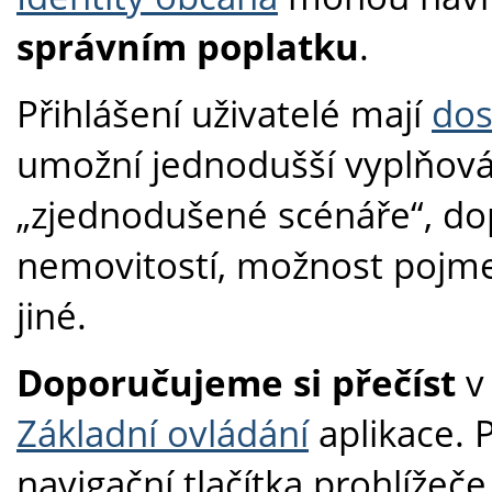
správním poplatku
.
Přihlášení uživatelé mají
dos
umožní jednodušší vyplňován
„zjednodušené scénáře“, dop
nemovitostí, možnost pojm
jiné.
Doporučujeme si přečíst
v
Základní ovládání
aplikace. P
navigační tlačítka prohlížeč