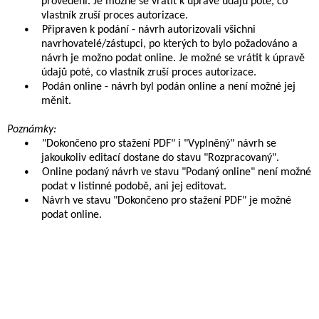
provedení. Je možné se vrátit k úpravě údajů poté, co
vlastník zruší proces autorizace.
•
Připraven k podání - návrh autorizovali všichni
navrhovatelé/zástupci, po kterých to bylo požadováno a
návrh je možno podat online. Je možné se vrátit k úpravě
údajů poté, co vlastník zruší proces autorizace.
•
Podán online - návrh byl podán online a není možné jej
měnit.
Poznámky:
•
"Dokončeno pro stažení PDF" i "Vyplněný" návrh se
jakoukoliv editací dostane do stavu "Rozpracovaný".
•
Online podaný návrh ve stavu "Podaný online" není možné
podat v listinné podobě, ani jej editovat.
•
Návrh ve stavu "Dokončeno pro stažení PDF" je možné
podat online.