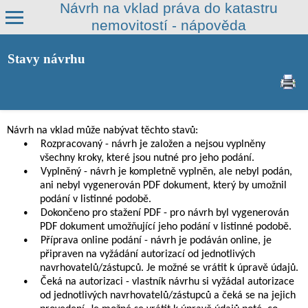
Návrh na vklad práva do katastru
nemovitostí - nápověda
Stavy návrhu
Návrh na vklad může nabývat těchto stavů:
•
Rozpracovaný - návrh je založen a nejsou vyplněny
všechny kroky, které jsou nutné pro jeho podání.
•
Vyplněný - návrh je kompletně vyplněn, ale nebyl podán,
ani nebyl vygenerován PDF dokument, který by umožnil
podání v listinné podobě.
•
Dokončeno pro stažení PDF - pro návrh byl vygenerován
PDF dokument umožňující jeho podání v listinné podobě.
•
Příprava online podání - návrh je podáván online, je
připraven na vyžádání autorizací od jednotlivých
navrhovatelů/zástupců. Je možné se vrátit k úpravě údajů.
•
Čeká na autorizaci - vlastník návrhu si vyžádal autorizace
od jednotlivých navrhovatelů/zástupců a čeká se na jejich